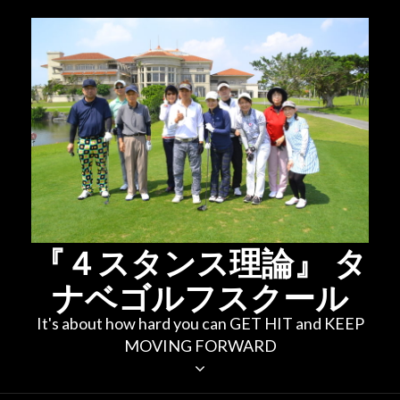
コ
ン
テ
ン
ツ
へ
ス
キ
ッ
プ
『４スタンス理論』 タ
ナベゴルフスクール
It's about how hard you can GET HIT and KEEP
MOVING FORWARD