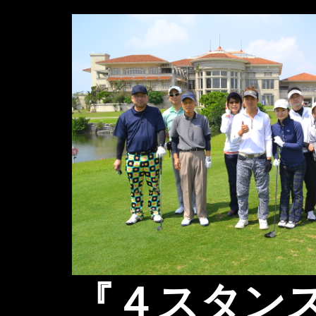
コ
ン
テ
ン
ツ
へ
ス
キ
ッ
プ
『４スタン