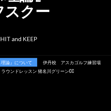
フスクー
T HIT and KEEP
ス理論』について
伊丹校 アスカゴルフ練習場
ラウンドレッスン 猪名川グリーンCC