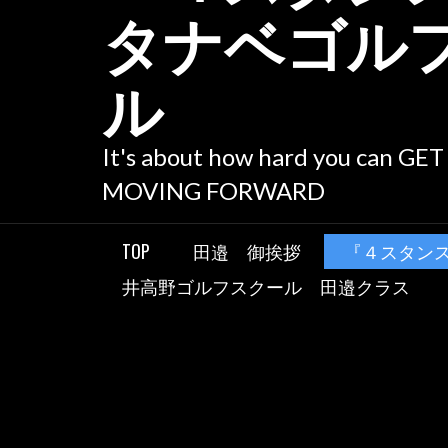
タナベゴル
ル
It's about how hard you can GE
MOVING FORWARD
TOP
田邉 御挨拶
『４スタン
井高野ゴルフスクール 田邉クラス