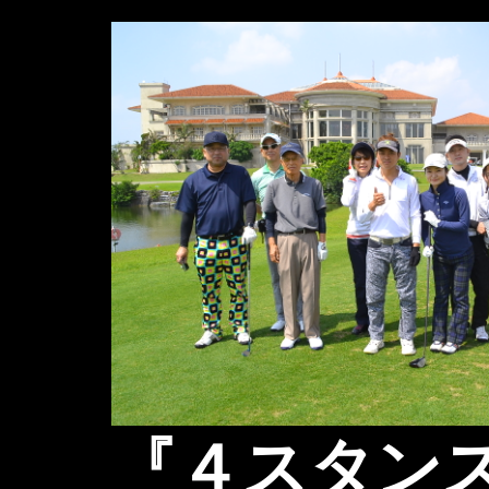
コ
ン
テ
ン
ツ
へ
ス
キ
ッ
プ
『４スタン