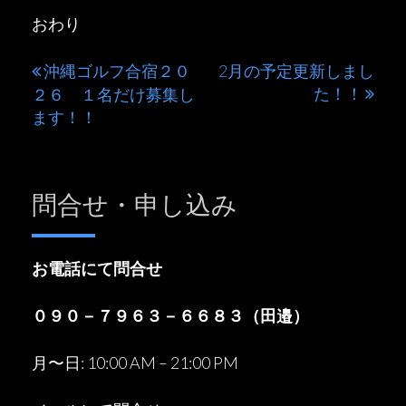
おわり
沖縄ゴルフ合宿２０
2月の予定更新しまし
投
た！！
２６ １名だけ募集し
稿
ます！！
ナ
ビ
問合せ・申し込み
ゲ
ー
シ
お電話にて問合せ
ョ
０９０－７９６３－６６８３（田邉）
ン
月〜日: 10:00 AM – 21:00 PM