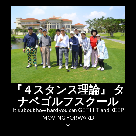
コ
ン
テ
ン
ツ
へ
ス
キ
ッ
プ
『４スタンス理論』 タ
ナベゴルフスクール
It's about how hard you can GET HIT and KEEP
MOVING FORWARD