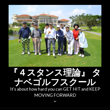
コ
ン
テ
ン
ツ
へ
ス
キ
ッ
プ
『４スタンス理論』 タ
ナベゴルフスクール
It's about how hard you can GET HIT and KEEP
MOVING FORWARD