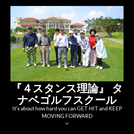
コ
ン
テ
ン
ツ
へ
ス
キ
ッ
プ
『４スタンス理論』 タ
ナベゴルフスクール
It's about how hard you can GET HIT and KEEP
MOVING FORWARD