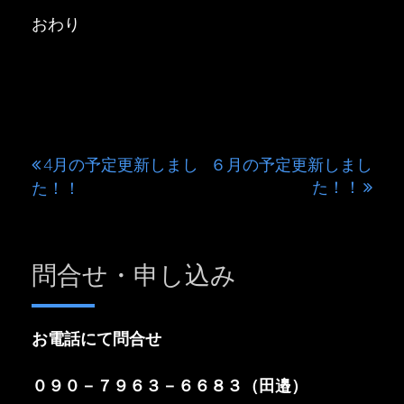
おわり
4月の予定更新しまし
６月の予定更新しまし
投
た！！
た！！
稿
ナ
問合せ・申し込み
ビ
ゲ
ー
お電話にて問合せ
シ
０９０－７９６３－６６８３（田邉）
ョ