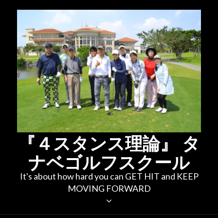
コ
ン
テ
ン
ツ
へ
ス
キ
ッ
プ
『４スタンス理論』 タ
ナベゴルフスクール
It's about how hard you can GET HIT and KEEP
MOVING FORWARD